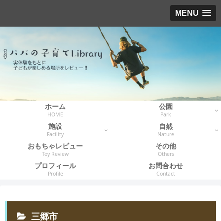
MENU
ホーム
公園
HOME
Park
施設
自然
Facility
Nature
おもちゃレビュー
その他
Toy Review
Others
プロフィール
お問合わせ
Profile
Contact
三郷市