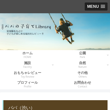
MENU
ホーム
公園
HOME
Park
施設
自然
Facility
Nature
おもちゃレビュー
その他
Toy Review
Others
プロフィール
お問合わせ
Profile
Contact
パパ（渋い）