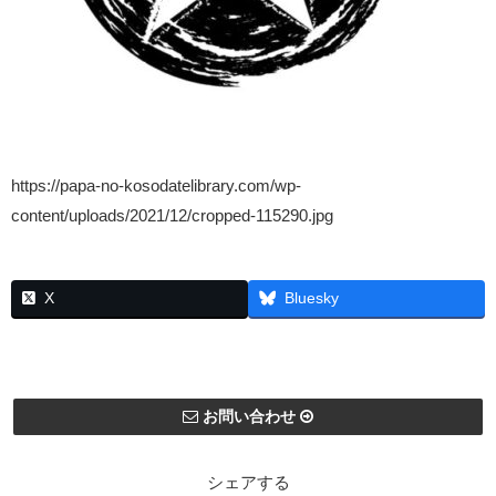
https://papa-no-kosodatelibrary.com/wp-
content/uploads/2021/12/cropped-115290.jpg
X
Bluesky
お問い合わせ
シェアする