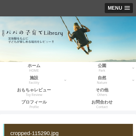
MENU
ホーム
公園
HOME
Park
施設
自然
Facility
Nature
おもちゃレビュー
その他
Toy Review
Others
プロフィール
お問合わせ
Profile
Contact
cropped-115290.jpg