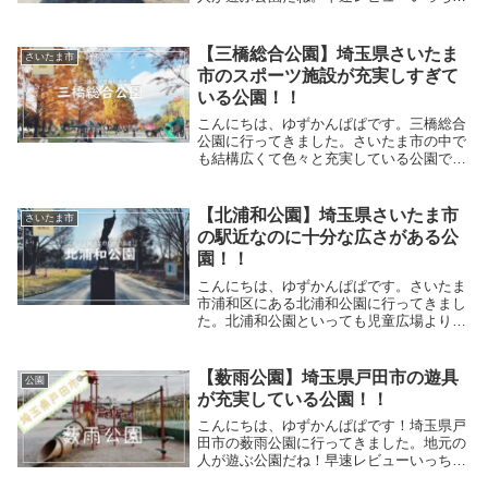
うよー！！複合遊具これがメインの複合遊
具！左側のが結構難しいから割と大きい子
でも楽しめそうだね。ただ、すべり台すべ
【三橋総合公園】埼玉県さいたま
さいたま市
る時にはこの...
市のスポーツ施設が充実しすぎて
いる公園！！
こんにちは、ゆずかんぱぱです。三橋総合
公園に行ってきました。さいたま市の中で
も結構広くて色々と充実している公園で
す。早速レビューしていきます。※撮影
日…2021/11/23（火）「勤労感謝の日」ま
ずは簡単に公園のご紹介北入り口。新大宮
【北浦和公園】埼玉県さいたま市
さいたま市
バイパ...
の駅近なのに十分な広さがある公
園！！
こんにちは、ゆずかんぱぱです。さいたま
市浦和区にある北浦和公園に行ってきまし
た。北浦和公園といっても児童広場より南
は浦和北公園といって、別の公園みたいで
す。その辺りの事情は全然わかりません
が、早速レビューしていきます！詳細駅か
【薮雨公園】埼玉県戸田市の遊具
公園
ら近くてこんな...
が充実している公園！！
こんにちは、ゆずかんぱぱです！埼玉県戸
田市の薮雨公園に行ってきました。地元の
人が遊ぶ公園だね！早速レビューいっちゃ
うよー！！複合遊具まずはこの複合遊具！