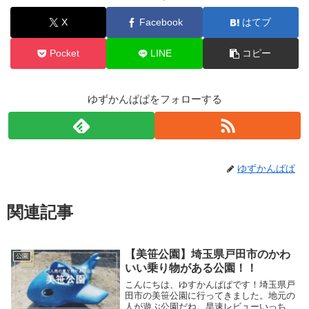
X
Facebook
はてブ
Pocket
LINE
コピー
ゆずかんぱぱをフォローする
ゆずかんぱぱ
関連記事
【美笹公園】埼玉県戸田市のかわ
公園
いい乗り物がある公園！！
こんにちは、ゆすかんぱぱです！埼玉県戸
田市の美笹公園に行ってきました。地元の
人が遊ぶ公園だね。早速レビューいっちゃ