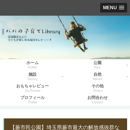
MENU
ホーム
公園
HOME
Park
施設
自然
Facility
Nature
おもちゃレビュー
その他
Toy Review
Others
プロフィール
お問合わせ
Profile
Contact
【蕨市民公園】埼玉県蕨市最大の解放感抜群な