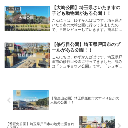
小さいけどすべり台が2つ付いてるし、ロ
ープゾーンもあって良い感じ！子ども版の
【大崎公園】埼玉県さいたま市の
さいたま市
SASUKE...
子ども動物園がある公園！！
こんにちは、ゆずかんぱぱです。埼玉県さ
いたま市の大崎公園に行ってきましたの
で、早速レビューしていきます。簡単に公
園のご紹介 1977年4月に開園した敷地面積
38,000平方メートルの公園です。東京ドー
ムのグラウンドが約35,000平方メート...
【修行目公園】埼玉県戸田市のプ
公園
ールがある公園！！
こんにちは、ゆずかんぱぱです。埼玉県戸
田市の修行目公園に行ってきました。読み
は「シュギョウメ公園」です。「シュギョ
ウモク公園」じゃないですよ～。つくりは
同じ戸田市の番匠免公園に似ていますね。
早速レビューしていきます。遊具遊具はす
べり台が3台...
【龍崖山公園】埼玉県飯能市のすべり台が大
人気の公園！！
【番匠免公園】埼玉県戸田市の地元に愛され