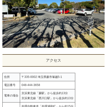
アクセス
住所
〒335-0002 埼玉県蕨市塚越5-1
電話番号
048-444-3658
京浜東北線「蕨駅」から徒歩約13分
電車の場合
京浜東北線「西川口駅」から徒歩約13分
外環自動車道「外環浦和IC」から約15分