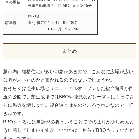
車の場合
外環自動車道「川口西IC」から約15分
約50台
駐車場
※利用時間 4～9月…9～18時
10～3月…9～17時
まとめ
蕨市内は結構住宅が多い印象があるので、こんなに広場が広い
公園があったのかと驚かれるのではないでしょうか。
おそらくは芝生広場とリニューアルオープンした複合遊具が目
玉の公園で、芝生広場ではBBQや花見などシーズンによってさ
らに魅力を増します。複合遊具は今のところきれいなので、行
き時です。
BBQをするには申請が必要ということでその辺りが少しめんど
うに感じてしまいますが、いつかはこちらでBBQさせていただ
きたいですね。